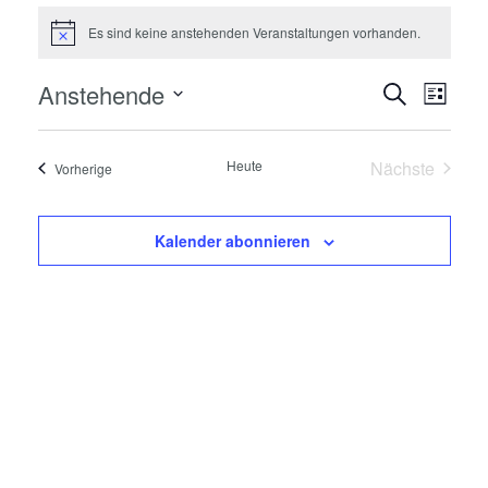
Es sind keine anstehenden Veranstaltungen vorhanden.
Hinweis
Anstehende
Veranstaltungen
Veranstaltung
Suche
Liste
Ans
Datum
Suche
wählen.
Nav
Heute
Nächste
Veranstaltungen
Vorherige
und
Veranstal
Ansich
Kalender abonnieren
Naviga