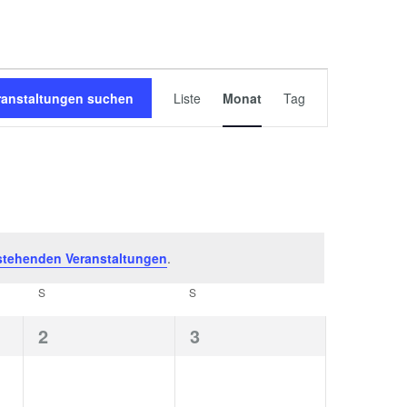
Veranstaltung
ranstaltungen suchen
Liste
Monat
Tag
Ansichten
Navigation
stehenden Veranstaltungen
.
S
S
0
0
2
3
gen,
Veranstaltungen,
Veranstaltungen,