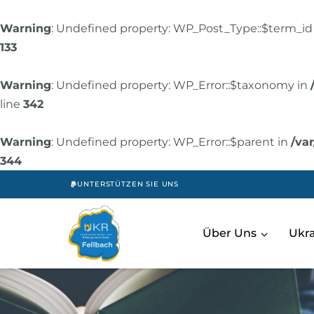
Warning
: Undefined property: WP_Post_Type::$term_id
133
Warning
: Undefined property: WP_Error::$taxonomy in
line
342
Warning
: Undefined property: WP_Error::$parent in
/va
344
UNTERSTÜTZEN SIE UNS
Über Uns
Uk