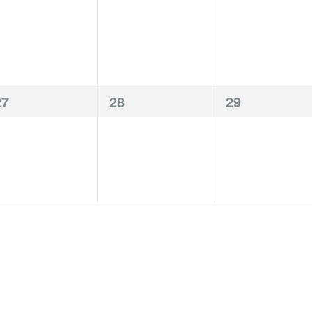
eranstaltungen,
Veranstaltungen,
Veranstaltun
0
0
0
27
28
29
eranstaltungen,
Veranstaltungen,
Veranstaltun