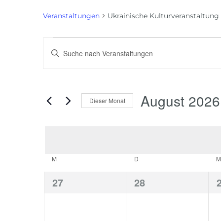
Veranstaltungen
ukrainische Kulturveranstaltung
Veranstaltungen
Bitte
Suche
Schlüsselwort
eingeben.
und
Suche
August 2026
Ansichten
Dieser Monat
nach
Navigation
Veranstaltungen
Datum
Schlüsselwort.
wählen.
Kalender
M
D
von
0
0
27
28
Veranstaltungen
Veranstaltungen,
Veranstaltungen,
V