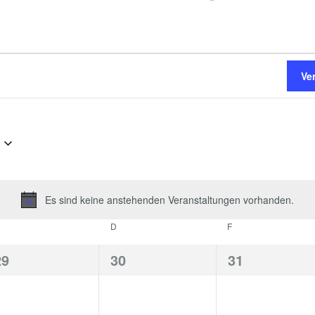
Ve
Es sind keine anstehenden Veranstaltungen vorhanden.
Hinweis
M
D
F
0
0
0
29
30
31
eranstaltungen,
Veranstaltungen,
Veranstaltun