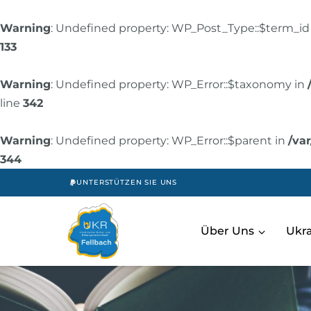
Warning
: Undefined property: WP_Post_Type::$term_id
133
Warning
: Undefined property: WP_Error::$taxonomy in
line
342
Warning
: Undefined property: WP_Error::$parent in
/va
344
UNTERSTÜTZEN SIE UNS
Über Uns
Uk