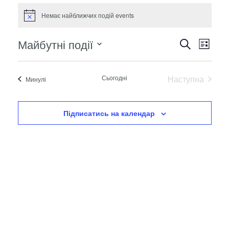
Немає найближчих подій events
Notice
Майбутні події
Події
Подія
Пошук
Списо
Нав
Обрати
Пошук
дату.
пер
Сьогодні
Наступна
Події
Минулі
і
Події
навіга
Підписатись на календар
перегл