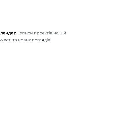
алендар
і описи проєктів на цій
часті та нових поглядів!