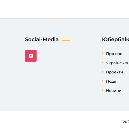
Social-Media
Юберблі
Про нас
Українськ
Проєкти
Події
Новини
2