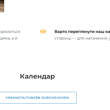
орюються
Варто переглянути наш к
дима, а й
сторінці — для натхнення, у
Календар
VERANSTALTUNGEN DURCHSUCHEN