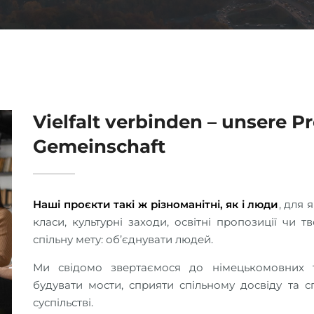
Vielfalt verbinden – unsere Projekte für eine offene
Gemeinschaft
Наші проєкти такі ж різноманітні, як і люди
, для 
класи, культурні заходи, освітні пропозиції чи 
спільну мету: об’єднувати людей.
Ми свідомо звертаємося до німецькомовних та українськомовних громад, щоб
будувати мости, сприяти спільному досвіду та
суспільстві.