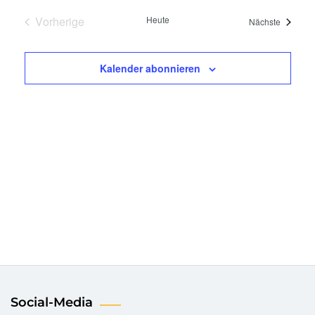
Vorherige
Heute
Veranst
Nächste
Veranstaltungen
Kalender abonnieren
Social-Media