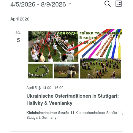
4/5/2026
 - 
8/9/2026
Veranstaltungen
Veranstaltung
Suche
Liste
Ans
Datum
Suche
wählen.
April 2026
Nav
und
SO.
Ansich
5
Naviga
April 5 @ 14:00
-
16:00
Ukrainische Ostertraditionen in Stuttgart:
Haiivky & Vesnianky
Kleinhohenheimer Straße 11
Kleinhohenheimer Straße 11,
Stuttgart, Germany