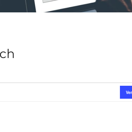
sch
Ve