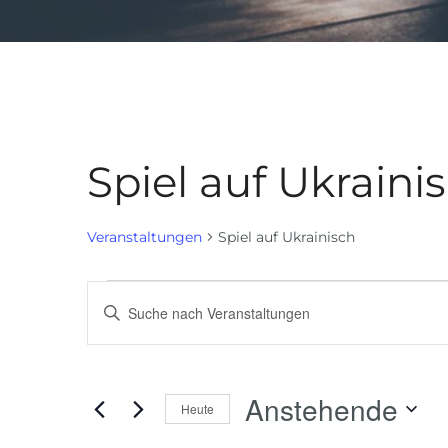
Spiel auf Ukraini
Veranstaltungen
Spiel auf Ukrainisch
Veranstaltungen
Bitte
Suche
Schlüsselwort
eingeben.
und
Suche
Anstehende
Ansichten
Heute
nach
Navigation
Veranstaltungen
Datum