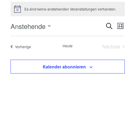
Es sind keine anstehenden Veranstaltungen vorhanden.
Hinweis
Anstehende
Veranstaltungen
Veranstaltung
Suche
Liste
Ans
Datum
Suche
wählen.
Nav
Heute
Nächste
Veranstaltungen
Vorherige
und
Veranstal
Ansich
Kalender abonnieren
Naviga